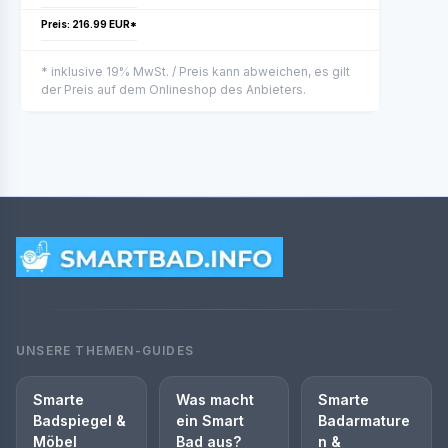
Preis: 216.99 EUR*
* inklusive 19% MwSt. / Preis kann abweichen, es gilt
der Preis auf dem Onlineshop des Anbieters.
UNSERE THEMEN-GUIDES
Smarte
Was macht
Smarte
Badspiegel &
ein Smart
Badarmature
Möbel
Bad aus?
n &