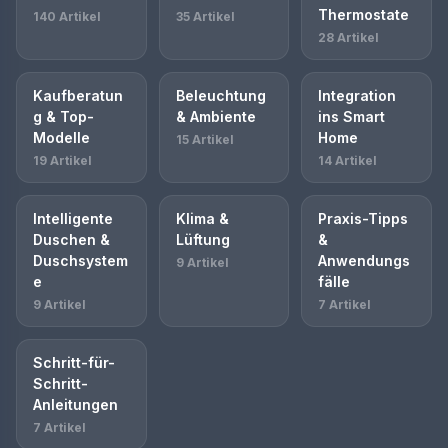
Thermostate
140 Artikel
35 Artikel
28 Artikel
Kaufberatun
Beleuchtung
Integration
g & Top-
& Ambiente
ins Smart
Modelle
Home
15 Artikel
19 Artikel
14 Artikel
Intelligente
Klima &
Praxis-Tipps
Duschen &
Lüftung
&
Duschsystem
Anwendungs
9 Artikel
e
fälle
9 Artikel
7 Artikel
Schritt-für-
Schritt-
Anleitungen
7 Artikel