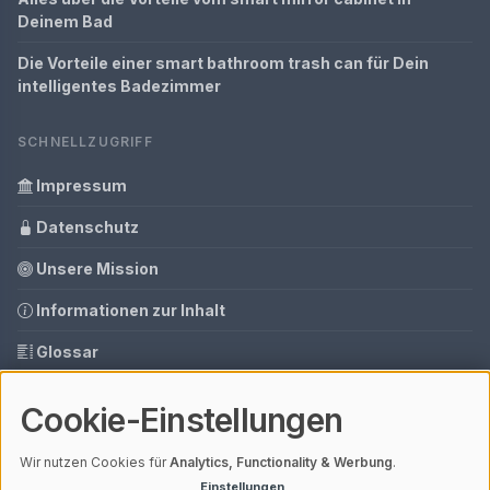
Deinem Bad
Die Vorteile einer smart bathroom trash can für Dein
intelligentes Badezimmer
SCHNELLZUGRIFF
Impressum
Datenschutz
Unsere Mission
Informationen zur Inhalt
Glossar
Ihre Datenschutzeinstellungen
Cookie-Einstellungen
Media Daten
Wir nutzen Cookies für
Analytics, Functionality & Werbung
.
Einstellungen