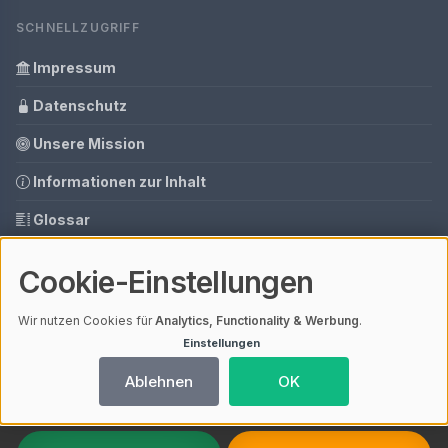
SCHNELLZUGRIFF
Impressum
Datenschutz
Unsere Mission
Informationen zur Inhalt
Glossar
Ihre Datenschutzeinstellungen
Cookie-Einstellungen
Media Daten
Wir nutzen Cookies für
Analytics, Functionality & Werbung
.
Einstellungen
© 2026 Smart-Bad | V4.1
Ablehnen
OK
Mit einem
ⓘ Affiliate-Link
gekennzeichnete Links unterstützen unsere
Arbeit – ohne Mehrkosten für dich. Als Amazon-Partner verdiene ich an
qualifizierten Verkäufen.
Ladezeit 0,03s | Cache: File