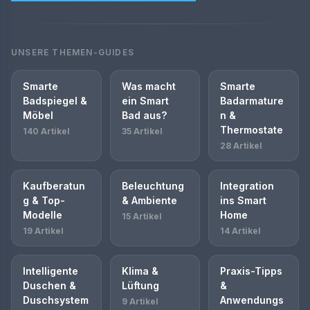
UNSERE THEMEN-GUIDES
Smarte
Was macht
Smarte
Badspiegel &
ein Smart
Badarmature
Möbel
Bad aus?
n &
Thermostate
140 Artikel
35 Artikel
28 Artikel
Kaufberatun
Beleuchtung
Integration
g & Top-
& Ambiente
ins Smart
Modelle
Home
15 Artikel
19 Artikel
14 Artikel
Intelligente
Klima &
Praxis-Tipps
Duschen &
Lüftung
&
Duschsystem
Anwendungs
9 Artikel