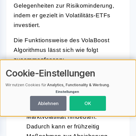
Gelegenheiten zur Risikominderung,
indem er gezielt in Volatilitäts-ETFs
investiert.
Die Funktionsweise des VolaBoost
Algorithmus lässt sich wie folgt
zusammenfassen:
Cookie-Einstellungen
Dynamische Marktanalyse:
Der
Wir nutzen Cookies für
Analytics, Functionality & Werbung
.
Algorithmus wertet Echtzeitdaten
Einstellungen
aus, um Muster und Trends zu
Ablehnen
OK
erkennen, die auf bevorstehende
Marktvolatilität hindeuten.
Dadurch kann er frühzeitig